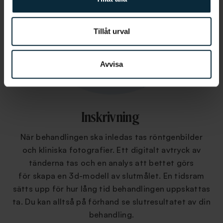
Tillåt urval
Avvisa
Inskrivning
När behandlingen ska inledas tas röntgenbilder
och kliniska fotografier. Ett digitalt avtryck av
tänderna tas och en analys att bettet görs
för skapa en 3d-modell av slutmålet. En tidsram
sätts upp för hur lång tid behandlingen uppskattas
ta. Du kan alltså på förhand se slutresultatet av din
behandling.