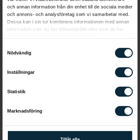
och annan information från din enhet till de sociala medier
och annons- och analysföretag som vi samarbetar med.
Dessa kan i sin tur kombinera informationen med annan
Konsultation
information som du har tillhandahållit eller som de har
samlat in när du har använt deras tjänster.
På plats på konsultationen går du och tandläkaren
igenom dina besvär och pratar om dina
Samtyckesval
Nödvändig
förutsättningar, förväntningar och möjligheter. Du
får möjlighet att ställa alla dina frågor och ni går
igenom de bästa alternativen för dig.
Inställningar
Statistik
Marknadsföring
Tillåt alla