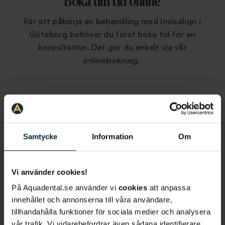
Boka din tid online
För att påbörja en behandling med Invisalign i
Göteborg behöver du först boka tid för en
konsultation. Det gör du enkelt via vår
onlinebokning.
Samtycke
Information
Om
Vi använder cookies!
På Aquadental.se använder vi
cookies
att anpassa
innehållet och annonserna till våra användare,
tillhandahålla funktioner för sociala medier och analysera
vår trafik. Vi vidarebefordrar även sådana identifierare