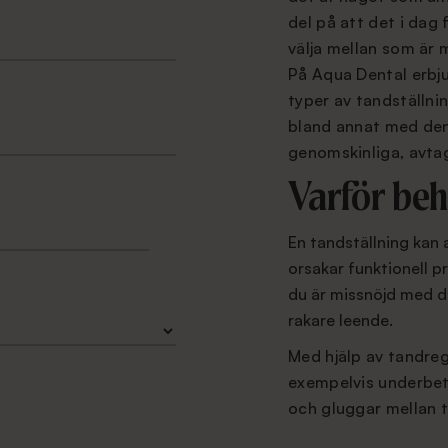
del på att det i dag 
välja mellan som är m
På Aqua Dental erbju
typer av tandställni
bland annat med den 
genomskinliga, avta
Varför beh
En tandställning kan 
orsakar funktionell 
du är missnöjd med di
rakare leende.
Med hjälp av tandreg
exempelvis underbett
och gluggar mellan 