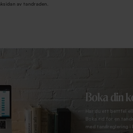
aksidan av tandraden.
Boka din k
Har du ett bettfel e
Boka tid för en tandr
med tandreglering i 