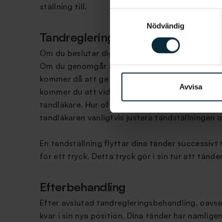
ställning till.
Samtyckesval
Nödvändig
Tandreglering i Borås
Om du beslutar dig för att genomgå en behandlin
Om du genomgår en tandregleringsbehandling me
kommer då att ge dig noggranna instruktioner k
Avvisa
kommer du att vid klinikbesöket få tandställn
tandläkare. Hur ofta du behöver komma på kontrol
tandläkaren vanligtvis justera tandställningen oc
En tandställning flyttar dina tänder successivt
för ett tryck. Detta tryck gör i sin tur att tänder
Efterbehandling
Efter avslutad tandregleringsbehandling, oavset
kvar i sin nya position. Dina tänder har nämligen