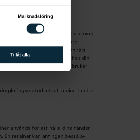
Marknadsföring
iken för att sätta in din tandställning.
 ut skenorna och din tandläkare
valt den fasta tandställningen räls
Tillåt alla
gå på regelbundna kontroller hos din
ttonde vecka. Vid kontrollerna brukar
andregleringsmetod, utsätta dina tänder
iner används för att hålla dina tänder
on. En retainer kan antingen bestå av