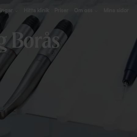
ingar
Hitta klinik
Priser
Om oss
Mina sidor
g Borås