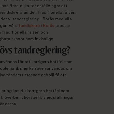
finns flera olika tandställningar att
er diskreta än den traditionella rälsen.
der vi tandreglering i Borås med alla
ngar. Våra
tandläkare i Borås
arbetar
traditionella rälsen och
gbara skenor som Invisalign.
övs tandreglering?
användas för att korrigera bettfel som
problematik men kan även användas om
na tänders utseende och vill få ett
lering kan du korrigera bettfel som
, överbett, korsbett, snedställningar
tänderna.