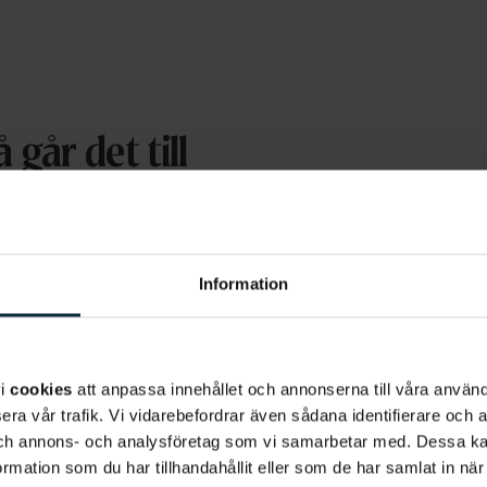
 går det till
andreglering kan dels förbättra din tuggförmåga och minsk
n hållbar och långsiktig investering i din mun- och tandhäl
Information
r första steget att boka tid för en konsultation. Vid kon
 bett. Med skanningen får du se hur dina tänder skulle ku
iskutera dina önskemål, förutsättningar och förväntninga
vi
cookies
att anpassa innehållet och annonserna till våra använda
beroende på vad det är för typ av problematik du behöver
era vår trafik. Vi vidarebefordrar även sådana identifierare och 
 och annons- och analysföretag som vi samarbetar med. Dessa ka
 för din tandläkare vilken tandregleringsmetod du är intres
mation som du har tillhandahållit eller som de har samlat in när
n tandläkare sedan att presentera en behandlingsplan och