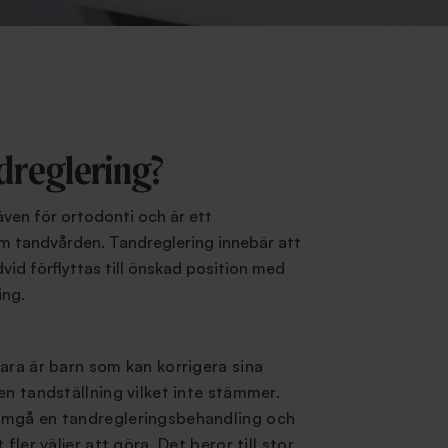
dreglering?
även för ortodonti och är ett
m tandvården. Tandreglering innebär att
dvid förflyttas till önskad position med
ing.
ara är barn som kan korrigera sina
en tandställning vilket inte stämmer.
omgå en tandregleringsbehandling och
fler väljer att göra. Det beror till stor