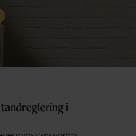
 tandreglering i
veriges största privata aktör inom