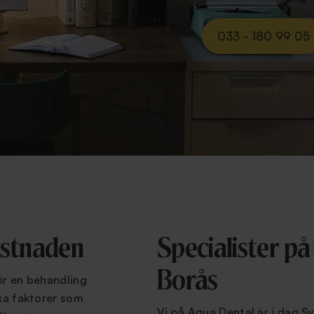
033 - 180 99 05
ostnaden
Specialister på
Borås
ör en behandling
ika faktorer som
Vi på Aqua Dental är i dag S