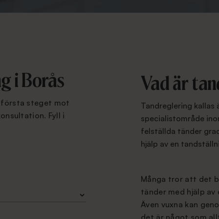
g i Borås
Vad är tan
t första steget mot
Tandreglering kallas 
onsultation. Fyll i
specialistområde ino
.
felställda tänder gra
hjälp av en tandställn
Många tror att det b
tänder med hjälp av 
Även vuxna kan gen
det är något som allt 