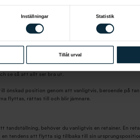
Inställningar
Statistik
g med tandreglering i Borås är nästa steg att besöka klin
d avtagbara skenor får du besöka kliniken för att prova
ring hur du ska använda och sköta dina skenor. Om du har 
Tillåt urval
ingen insatt. Du kommer under behandlingens gång behöva 
l skiljer sig åt men vanligtvis är det var fjärde till var å
h se så att allt ser bra ut.
 till önskad position genom att vanligtvis, beroende på t
na flyttas, rättas till och blir jämnare.
t tandställning, behöver du vanligtvis en retainer. En reta
 en tendens att flytta sig tillbaka till sin ursprungspositi