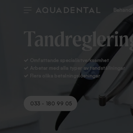
Behandl
Tandreglerin
Omfattande specialistverksamhet

Arbetar med alla typer av tandställningar

Flera olika betalningslösningar

033 - 180 99 05