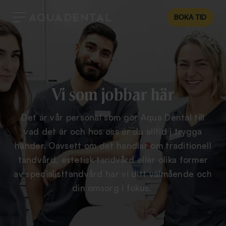
BOKA TID
Vi som jobbar här
Det är vår personal som gör Aqua Dental till
vad det är och hos oss är du alltid i trygga
händer. Oavsett om det handlar om traditionell
tandvård, estetisk tandvård eller olika former
av specialisttandvård har vi ditt välmående och
din omsorg i fokus.