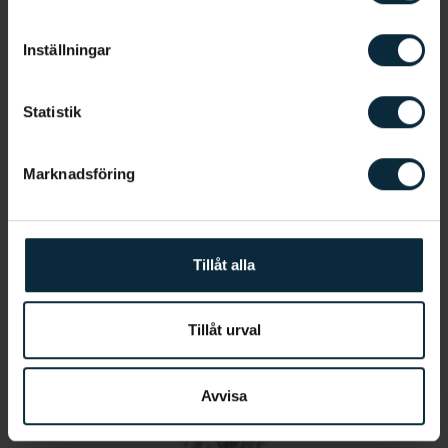
Allmäntandläkare
Inställningar
Statistik
Marknadsföring
Jetmir Kaza
Tillåt alla
Tandsköterska
Tillåt urval
Avvisa