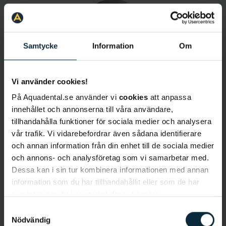
Samtycke
Information
Om
Vi använder cookies!
Shiva Fili
På Aquadental.se använder vi
cookies
att anpassa
Tandhygienist
innehållet och annonserna till våra användare,
tillhandahålla funktioner för sociala medier och analysera
vår trafik. Vi vidarebefordrar även sådana identifierare
och annan information från din enhet till de sociala medier
och annons- och analysföretag som vi samarbetar med.
Dessa kan i sin tur kombinera informationen med annan
information som du har tillhandahållit eller som de har
samlat in när du har använt deras tjänster.
Samtyckesval
Elin Ahlqvist
Nödvändig