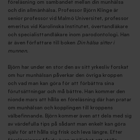
föreläsning om sambandet mellan din munhälsa
och din allmänhälsa. Professor Björn Klinge är
senior professor vid Malmö Universitet, professor
emeritus vid Karolinska Institutet,
övertandläkare
och specialisttandläkare inom parodontologi.
Han
är även författare till boken
Din hälsa sitter i
munnen
.
Björn har under en stor den av sitt yrkesliv forskat
om hur munhälsan påverkar den övriga kroppen
och vad man kan göra för att förbättra sina
förutsättningar och må bättre. Han kommer den
nionde mars att hålla en föreläsning där han pratar
om munhälsan och kopplingen till kroppens
välbefinnande. Björn kommer även att dela med sig
av värdefulla tips på sådant man enkelt kan göra
själv för att hålla sig frisk och leva längre. Efter