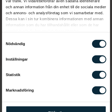
vår trafik. Vi vidarebefordrar även sådana identifierare
Vi vet att du har hört det förr, men regelbundna
och annan information från din enhet till de sociala medier
och annons- och analysföretag som vi samarbetar med.
besök hos tandvården är viktigt för att dina tänder
Dessa kan i sin tur kombinera informationen med annan
ska må bra. Välkommen till oss och upplev en
information som du har tillhandahållit eller som de har
trevligare tandläkare.
samlat in när du har använt deras tjänster.
Samtyckesval
Nödvändig
BOKA ONLINE
RING OSS
Inställningar
Statistik
Läs också
Marknadsföring