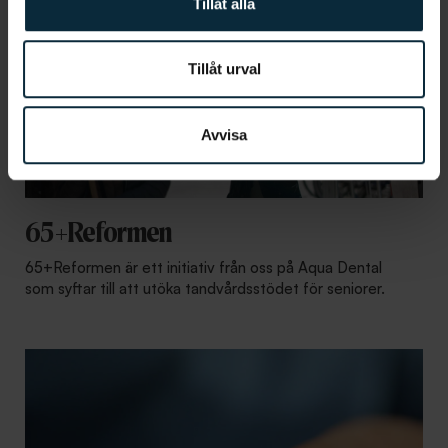
Tillåt alla
Tillåt urval
Avvisa
65+Reformen
65+Reformen är ett initiativ från oss på Aqua Dental
som syftar till att utöka tandvårdsstödet för seniorer.