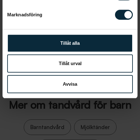
Marknadsföring
Tillåt alla
Tillåt urval
Information om artikeln
Avvisa
Mer om tandvård för barn
Barntandvård
Mjölktänder