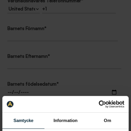
Vårdnadshavares Telefonnummer
*
Barnets Förnamn
*
Barnets Efternamn
*
Barnets födelsedatum
*
Barnets sista 4 i personnr.
*
Samtycke
Information
Om