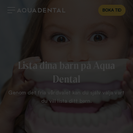
BOKA TID
Lista dina barn på Aqua
Dental
Genom det fria vårdvalet kan du själv välja vart
du vill lista ditt barn.