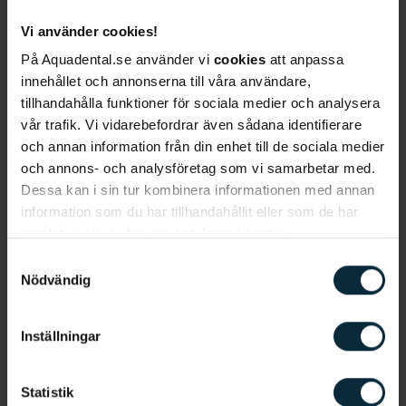
Vilken klinik vill du att ditt barn ska gå vid?
*
Vi använder cookies!
På Aquadental.se använder vi
cookies
att anpassa
innehållet och annonserna till våra användare,
tillhandahålla funktioner för sociala medier och analysera
Jag samtycker till att Aqua Dental får göra
vår trafik. Vi vidarebefordrar även sådana identifierare
utskick till mig för deras tjänster och
och annan information från din enhet till de sociala medier
produkter.
*
och annons- och analysföretag som vi samarbetar med.
Dessa kan i sin tur kombinera informationen med annan
Jag godkänner, genom att klicka nedan, att ni
information som du har tillhandahållit eller som de har
sparar och hanterar mina personuppgifter i
samlat in när du har använt deras tjänster.
enlighet med
Aqua Dentals
Samtyckesval
integritetsmeddelande.
Nödvändig
Inställningar
Statistik