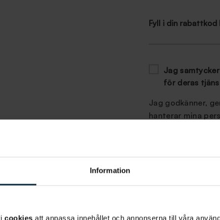
Fyll i din rabattkod
Jag samtycker t
för deras tjän
Jag godkänner, gen
hanterar mina per
dataskyddspolicy
f
Information
vi
cookies
att anpassa innehållet och annonserna till våra använda