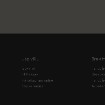
Jag vill...
Bra att
Boka tid
Tandvår
Hitta klinik
Resebid
Få rådgivning online
Tandvår
Skicka remiss
Avbetaln