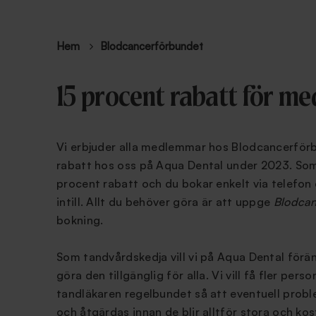
Hem
Blodcancerförbundet
15 procent rabatt för 
Vi erbjuder alla medlemmar hos Blodcancerför
rabatt hos oss på Aqua Dental under 2023. So
procent rabatt och du bokar enkelt via telefon 
intill. Allt du behöver göra är att uppge
Blodcan
bokning.
Som tandvårdskedja vill vi på Aqua Dental för
göra den tillgänglig för alla. Vi vill få fler person
tandläkaren regelbundet så att eventuell prob
och åtgärdas innan de blir alltför stora och k