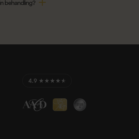
in behandling?
4.9