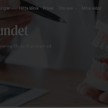
ingar
Hitta klinik
Priser
Om oss
Mina sidor
undet
ening får du 15 procent på