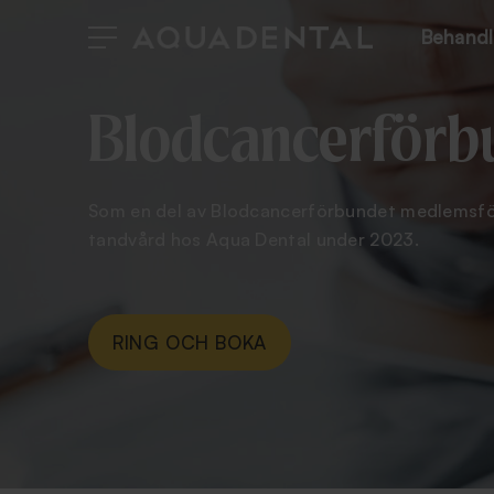
Behandl
Blodcancerförb
Som en del av Blodcancerförbundet medlemsför
tandvård hos Aqua Dental under 2023.
RING OCH BOKA