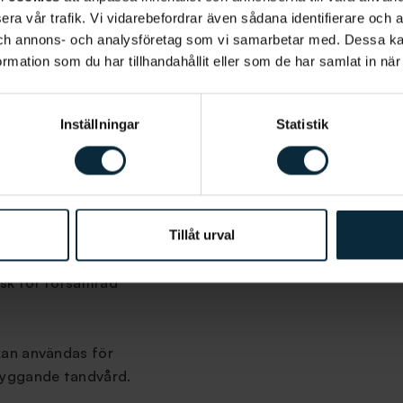
era vår trafik. Vi vidarebefordrar även sådana identifierare och 
 och annons- och analysföretag som vi samarbetar med. Dessa ka
mation som du har tillhandahållit eller som de har samlat in när
Inställningar
Statistik
g
Betalnings
bade av olika
Som ett steg i att t
a att de är
våra patienter flera 
ilda
kan du som patient vä
Tillåt urval
 de patienter som
dela upp kostnaden 
isk för försämrad
 kan användas för
byggande tandvård.