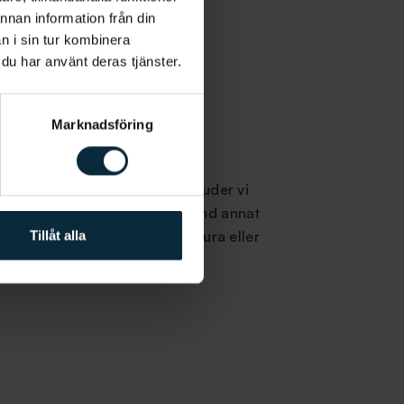
annan information från din
n i sin tur kombinera
 du har använt deras tjänster.
Marknadsföring
alternativ
illgängliggöra tandvården erbjuder vi
olika
betalningslösningar
. Bland annat
lja att betala direkt, på faktura eller
Tillåt alla
för din betalning.