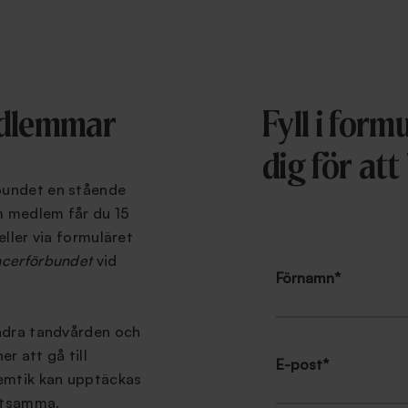
medlemmar
Fyll i for
dig för att
bundet en stående
m medlem får du 15
eller via formuläret
cerförbundet
vid
Förnamn
*
ändra tandvården och
er att gå till
E-post
*
lemtik kan upptäckas
ostsamma.