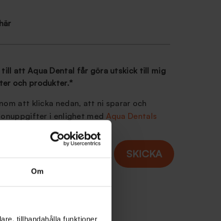
 här
ill att Aqua Dental får göra utskick till mig
ster och produkter.
*
om att klicka nedan, att ni sparar och
sonuppgifter i enlighet med
Aqua Dentals
ör att hantera ditt ärende.
Om
re, tillhandahålla funktioner