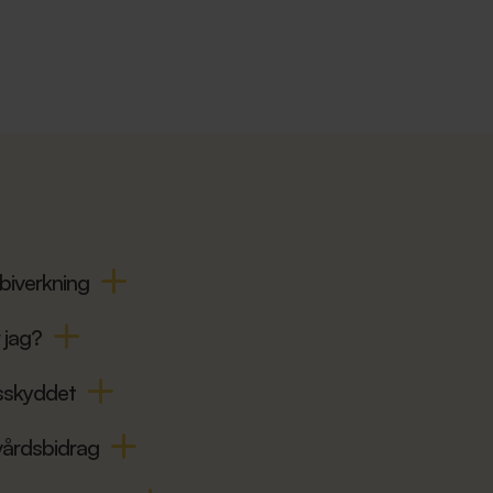
 biverkning
 jag?
sskyddet
dvårdsbidrag