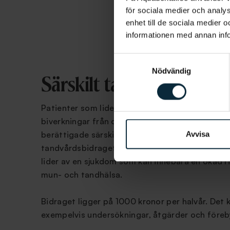
för sociala medier och analys
enhet till de sociala medier
informationen med annan infor
Samtyckesval
Nödvändig
Särskilt tandvårdsbidra
Patienter som lider av blodcancer är ofta drab
biverkningar från olika mediciner, vilket kan gör
berättigade särskilt tandvårdsbidrag. Det särsk
Avvisa
tandvårdsbidraget är ett bidrag som är till för
lider av en sjukdom som kan innebära en ökad r
mun- och tandhälsa.
Bidraget ligger på 1000 kronor per halvår. Det
exempelvis undersökningar, åtgärder och före