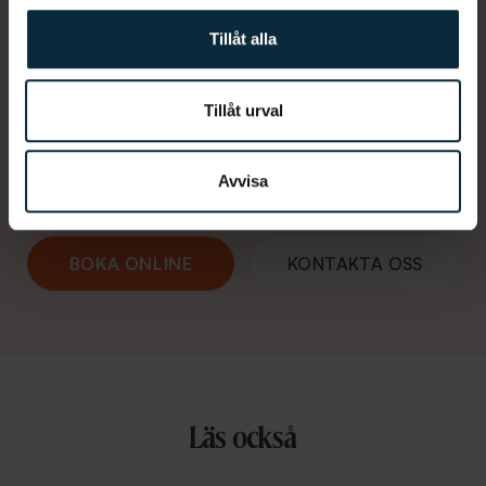
Tillåt alla
Hur kan vi hjälpa dig?
Tillåt urval
De må vara en klyscha, men hos oss finns inga
dumma frågor. Vi finns här 365 dagar om det är
Avvisa
något. Du når oss som vanligt på 010-188 00 00.
BOKA ONLINE
KONTAKTA OSS
Läs också