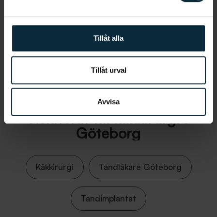
Vill du hellre bli uppringd av oss?
Tillåt alla
Information om artikeln
Tillåt urval
Avvisa
Relaterat till käkkirurgi i
Göteborg
Käkkirurgi
Tandläkare Göteborg
Tandimplantat