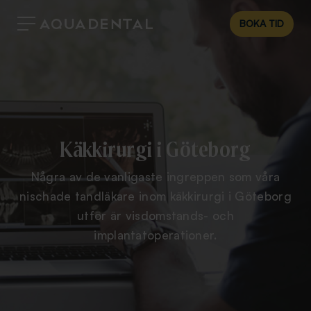
BOKA TID
Käkkirurgi i Göteborg
Några av de vanligaste ingreppen som våra
nischade tandläkare inom käkkirurgi i Göteborg
utför är visdomstands- och
implantatoperationer.