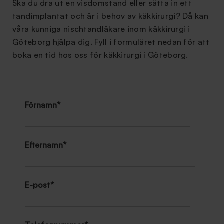
Ska du dra ut en visdomstand eller sätta in ett
tandimplantat och är i behov av käkkirurgi? Då kan
våra kunniga nischtandläkare inom käkkirurgi i
Göteborg hjälpa dig. Fyll i formuläret nedan för att
boka en tid hos oss för käkkirurgi i Göteborg.
Förnamn
*
Efternamn
*
E-post
*