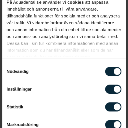
På Aquadental.se använder vi
cookies
att anpassa
innehållet och annonserna till våra användare,
Dra ut en visdomstand i Göteborg
tillhandahålla funktioner för sociala medier och analysera
Dina
visdomständer
är de tänder som bryter fram
vår trafik. Vi vidarebefordrar även sådana identifierare
sist och som sitter längst bak i varje
käke
. När dina
och annan information från din enhet till de sociala medier
och annons- och analysföretag som vi samarbetar med.
visdomständer bryter kan de orsaka flera problem.
Dessa kan i sin tur kombinera informationen med annan
Bland annat kan det vara svårt att rengöra
information som du har tillhandahållit eller som de har
ordentligt vid visdomständerna vilket kan öka
samlat in när du har använt deras tjänster.
risken för att drabbas av
karies
. Brist på rengöring
Samtyckesval
kan även orsaka
perikoronit
som är
Nödvändig
en
tandköttsinflammation
vid en delvis frambruten
visdomstand. Om din visdomstand orsakar
återkommande problematik kan din tandläkare
Inställningar
bedöma att du bör dra ut den. Beroende på hur
komplicerat ingreppet är kan ibland käkkirurgi vara
Statistik
nödvändigt.
Marknadsföring