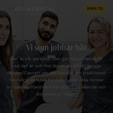
BOKA TID
Vi som jobbar här
Det är vår personal som gör Aqua Dental till
vad det är och hos oss är du alltid i trygga
händer. Oavsett om det handlar om traditionell
tandvård, estetisk tandvård eller olika former
av specialisttandvård har vi ditt välmående och
din omsorg i fokus.