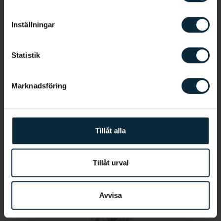
Allmäntandläkare
Inställningar
Statistik
Marknadsföring
Jetmir Kaza
Tillåt alla
Tandsköterska
Tillåt urval
Avvisa