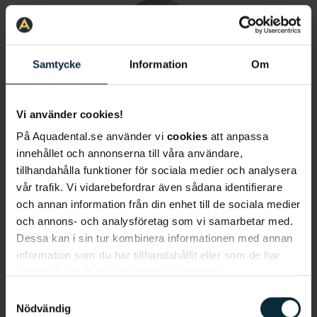
Samtycke
Information
Om
Vi använder cookies!
Shiva Fili
På Aquadental.se använder vi
cookies
att anpassa
Tandhygienist
innehållet och annonserna till våra användare,
tillhandahålla funktioner för sociala medier och analysera
vår trafik. Vi vidarebefordrar även sådana identifierare
och annan information från din enhet till de sociala medier
och annons- och analysföretag som vi samarbetar med.
Dessa kan i sin tur kombinera informationen med annan
information som du har tillhandahållit eller som de har
samlat in när du har använt deras tjänster.
Samtyckesval
Elin Ahlqvist
Nödvändig