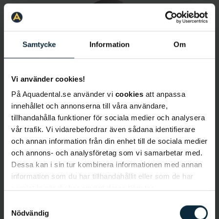
Samtycke
Information
Om
Vi använder cookies!
Shiva Fili
På Aquadental.se använder vi
cookies
att anpassa
Tandhygienist
innehållet och annonserna till våra användare,
tillhandahålla funktioner för sociala medier och analysera
vår trafik. Vi vidarebefordrar även sådana identifierare
och annan information från din enhet till de sociala medier
och annons- och analysföretag som vi samarbetar med.
Dessa kan i sin tur kombinera informationen med annan
information som du har tillhandahållit eller som de har
samlat in när du har använt deras tjänster.
Samtyckesval
Elin Ahlqvist
Nödvändig