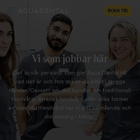
BOKA TID
Vi som jobbar här
Det är vår personal som gör Aqua Dental till
vad det är och hos oss är du alltid i trygga
händer. Oavsett om det handlar om traditionell
tandvård, estetisk tandvård eller olika former
av specialisttandvård har vi ditt välmående och
din omsorg i fokus.