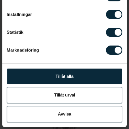
Allmäntandläkare
Inställningar
Statistik
Marknadsföring
Jetmir Kaza
Tillåt alla
Tandsköterska
Tillåt urval
Avvisa